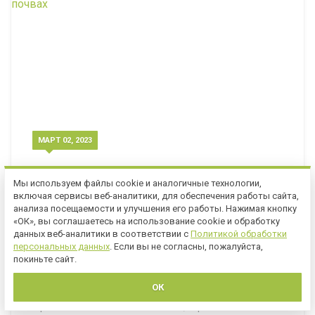
МАРТ 02, 2023
Мы используем файлы cookie и аналогичные технологии,
Проблемы устройства
включая сервисы веб-аналитики, для обеспечения работы сайта,
анализа посещаемости и улучшения его работы. Нажимая кнопку
рулонных газонов на бедных
«ОК», вы соглашаетесь на использование cookie и обработку
почвах
данных веб-аналитики в соответствии с
Политикой обработки
персональных данных
. Если вы не согласны, пожалуйста,
покиньте сайт.
Как красиво и празднично смотрится зеленый газон
ОК
на приусадебном участке. Как приятно по нему
пройтись босиком или побегать, играя с собакой или