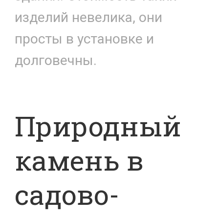
изделий невелика, они
просты в установке и
долговечны.
Природный
камень в
садово-